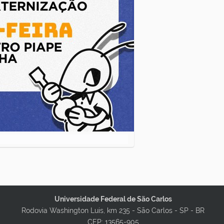
Universidade Federal de São Carlos
Rodovia Washington Luis, km 235 - São Carlos - SP - BR
CEP: 13565-905