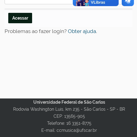
Problemas ao fazer login?
Obter ajuda
.
Universidade Federal de São Carlos
Rodovia Washington Luis, km 235 - São Carlos - SP - BR
CEP: 13565-905
Telefone: 16 3351-8775
E-mail: ccmusica@ufscar.br