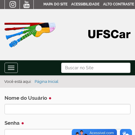
MAPA DO SITE
ACESSIBILIDADE
ALTO CONTRASTE
N
Busca
Toggle navigation
a
Busca Avançada…
v
Você está aqui:
Página Inicial
e
g
Nome do Usuário
a
ç
Senha
ã
o