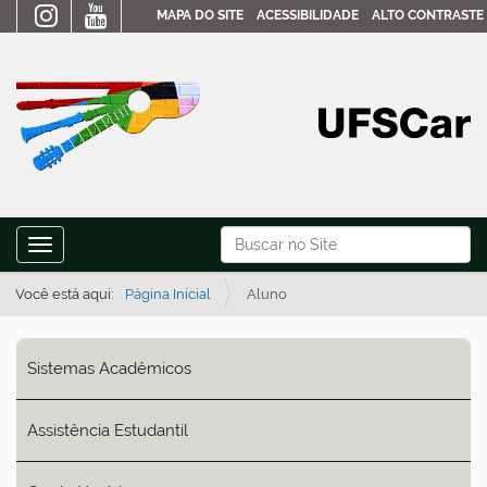
MAPA DO SITE
ACESSIBILIDADE
ALTO CONTRASTE
N
Busca
Toggle navigation
a
Busca Avançada…
v
Você está aqui:
Página Inicial
Aluno
e
g
Sistemas Acadêmicos
a
ç
Assistência Estudantil
ã
o