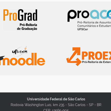
Universidade Federal de São Carlos
Rodovia Washington Luis, km 235 - São Carlos - SP - BR
CEP: 13565-905