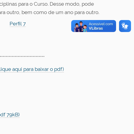
iplinas para o Curso. Desse modo, pode
ara outro, bem como de um ano para outro.
Perfil 7
******************************
ique aqui para baixar o pdf)
pdf 79kB)