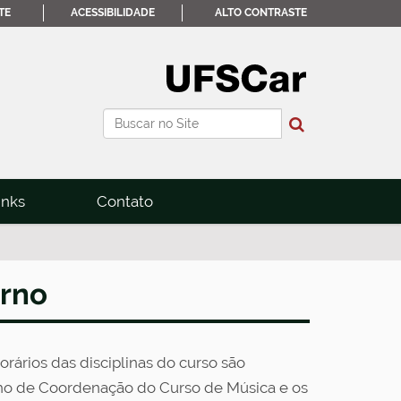
TE
ACESSIBILIDADE
ALTO CONTRASTE
Busca
Busca Avançada…
inks
Contato
erno
rários das disciplinas do curso são
lho de Coordenação do Curso de Música e os