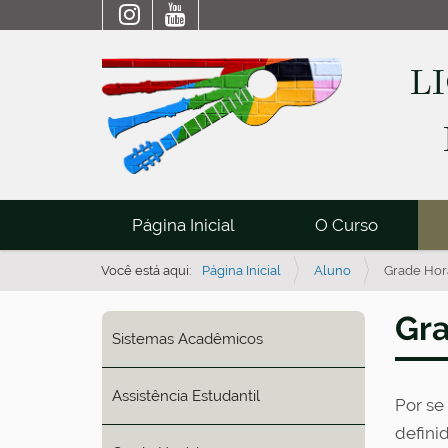
L
N
Página Inicial
O Curso
a
v
Você está aqui:
Página Inicial
Aluno
Grade Horá
e
Gra
g
Sistemas Acadêmicos
a
ç
Assistência Estudantil
Por se
ã
defini
o