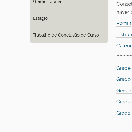
Grade Horária
Consel
haver 
Estágio
Perfil 1
Instru
Trabalho de Conclusão de Curso
Calend
**********
Grade 
Grade 
Grade 
Grade 
Grade 