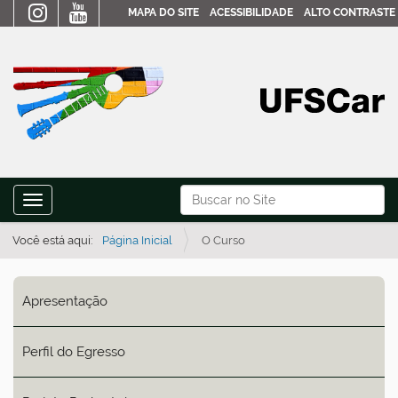
MAPA DO SITE
ACESSIBILIDADE
ALTO CONTRASTE
N
Busca
Toggle navigation
a
Busca Avançada…
v
Você está aqui:
Página Inicial
O Curso
e
g
Apresentação
a
ç
Perfil do Egresso
ã
o