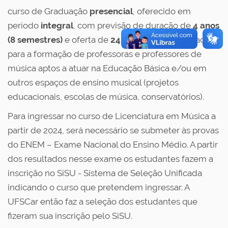
curso de Graduação
presencial
, oferecido em
período
integral
, com previsão de duração de
4 anos
(8 semestres)
e oferta de
24 vagas anuais
, voltado
para a formação de professoras e professores de
música aptos a atuar na Educação Básica e/ou em
outros espaços de ensino musical (projetos
educacionais, escolas de música, conservatórios).
Para ingressar no curso de Licenciatura em Música a
partir de 2024, será necessário se submeter às provas
do ENEM – Exame Nacional do Ensino Médio. A partir
dos resultados nesse exame os estudantes fazem a
inscrição no SiSU - Sistema de Seleção Unificada
indicando o curso que pretendem ingressar. A
UFSCar então faz a seleção dos estudantes que
fizeram sua inscrição pelo SiSU.