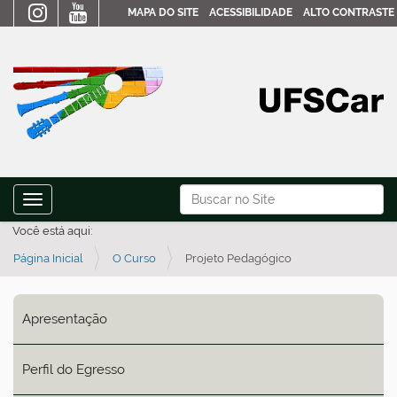
MAPA DO SITE
ACESSIBILIDADE
ALTO CONTRASTE
N
Busca
Toggle navigation
a
Busca Avançada…
Você está aqui:
v
Página Inicial
O Curso
Projeto Pedagógico
e
g
a
Apresentação
ç
ã
Perfil do Egresso
o