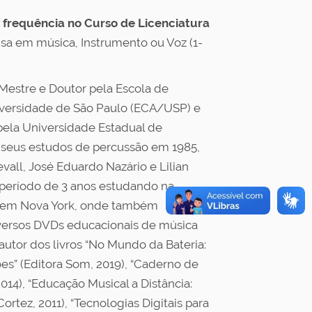
m frequência no Curso de Licenciatura
isa em música, Instrumento ou Voz (1-
Mestre e Doutor pela Escola de
versidade de São Paulo (ECA/USP) e
pela Universidade Estadual de
 seus estudos de percussão em 1985,
all, José Eduardo Nazário e Lilian
período de 3 anos estudando na
, em Nova York, onde também
iversos DVDs educacionais de música
utor dos livros “No Mundo da Bateria:
es” (Editora Som, 2019), “Caderno de
014), “Educação Musical a Distância:
rtez, 2011), “Tecnologias Digitais para