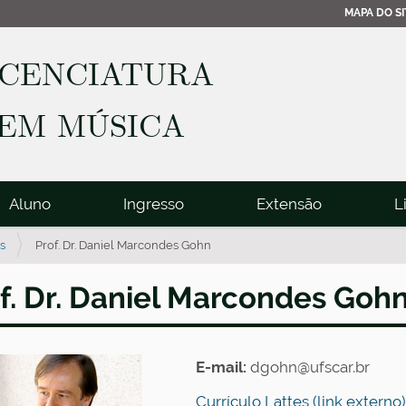
MAPA DO SI
ICENCIATURA
EM MÚSICA
Aluno
Ingresso
Extensão
L
s
Prof. Dr. Daniel Marcondes Gohn
f. Dr. Daniel Marcondes Goh
E-mail:
dgohn@ufscar.br
Currículo Lattes (link externo)