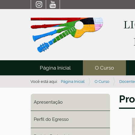
L
N
Página Inicial
O Curso
a
v
Você está aqui:
Página Inicial
O Curso
Docente
e
Pro
g
Apresentação
a
ç
Perfil do Egresso
ã
o