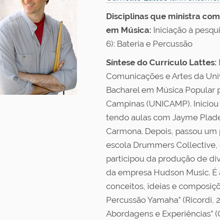
Disciplinas que ministra co
em Música:
Iniciação à pesqu
6): Bateria e Percussão
Síntese do Currículo Lattes:
Comunicações e Artes da Uni
Bacharel em Música Popular 
Campinas (UNICAMP). Iniciou
tendo aulas com Jayme Pladev
Carmona. Depois, passou um 
escola Drummers Collective
participou da produção de d
da empresa Hudson Music. É a
conceitos, ideias e composiçõ
Percussão Yamaha” (Ricordi, 2
Abordagens e Experiências” (Co