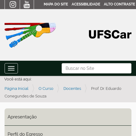
MAPA DO SITE
ACESSIBILIDADE
ALTO CONTRASTE
N
Busca
Toggle navigation
a
Busca Avançada…
Você está aqui:
v
Página Inicial
O Curso
Docentes
Prof. Dr. Eduardo
e
Conegundes de Souza
g
a
ç
Apresentação
ã
o
Perfil do Egresso