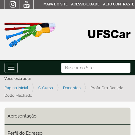
MAPA DO SITE
ACESSIBILIDADE
ALTO CONTRASTE
N
Busca
Toggle navigation
a
Busca Avançada…
Você está aqui:
v
Página Inicial
O Curso
Docentes
Profa. Dra. Daniela
e
Dotto Machado
g
a
ç
Apresentação
ã
o
Perfil do Egresso