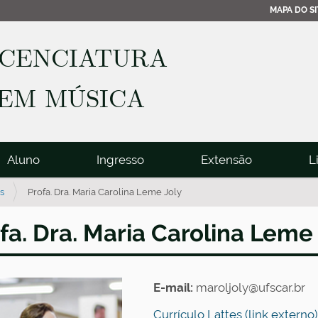
MAPA DO SI
ICENCIATURA
EM MÚSICA
Aluno
Ingresso
Extensão
L
s
Profa. Dra. Maria Carolina Leme Joly
fa. Dra. Maria Carolina Leme
E-mail:
maroljoly@ufscar.br
Currículo Lattes (link externo)