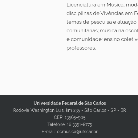
Licenciatura em Música, moda
disciplinas de Vivências em E
temas de pesquisa e atuação 
comunitárias; música na escol
e comunidade; ensino coletiv
professores.
Universidade Federal de São Carlos
Rodovia Washington Luis, km 235 - São Carlos - SP - BR
CEP: 13565-905
Telefone: 16 3351-8775
E-mail: ccmusica@ufscar.br