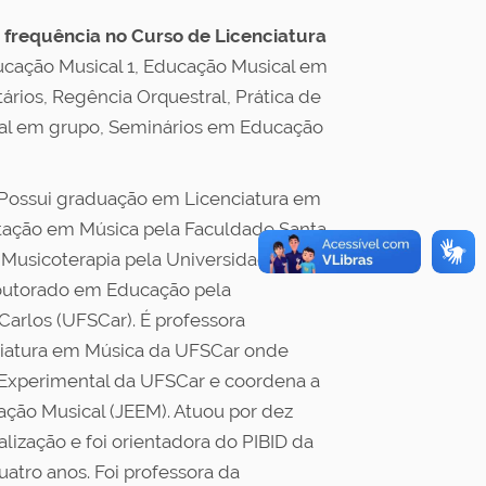
m frequência no Curso de Licenciatura
cação Musical 1, Educação Musical em
rios, Regência Orquestral, Prática de
tal em grupo, Seminários em Educação
Possui graduação em Licenciatura em
itação em Música pela Faculdade Santa
 Musicoterapia pela Universidade de
doutorado em Educação pela
Carlos (UFSCar). É professora
nciatura em Música da UFSCar onde
 Experimental da UFSCar e coordena a
ção Musical (JEEM). Atuou por dez
lização e foi orientadora do PIBID da
atro anos. Foi professora da