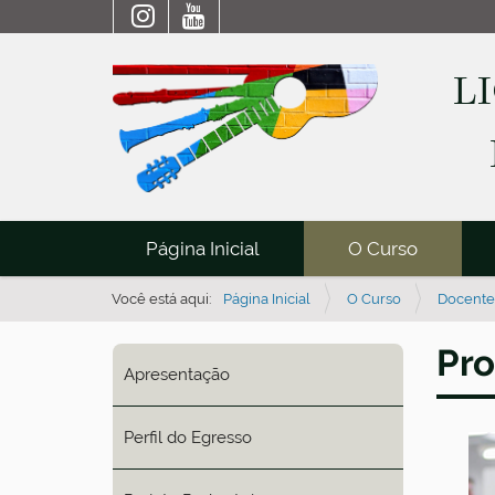
L
N
Página Inicial
O Curso
a
v
Você está aqui:
Página Inicial
O Curso
Docente
e
Pro
g
Apresentação
a
ç
Perfil do Egresso
ã
o