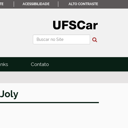
TE
ACESSIBILIDADE
ALTO CONTRASTE
Busca
Busca Avançada…
inks
Contato
 Joly