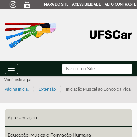
MAPA DO SITE
ACESSIBILIDADE
ALTO CONTRASTE
N
Busca
Toggle navigation
a
Busca Avançada…
Você está aqui:
v
Página Inicial
Extensão
Iniciação Musical ao Longo da Vida
e
g
a
ç
Apresentação
ã
o
Educação, Música e Formação Humana