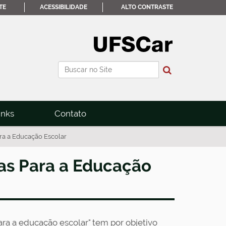
TE
ACESSIBILIDADE
ALTO CONTRASTE
Busca
Busca Avançada…
inks
Contato
ra a Educação Escolar
as Para a Educação
a a educação escolar" tem por objetivo