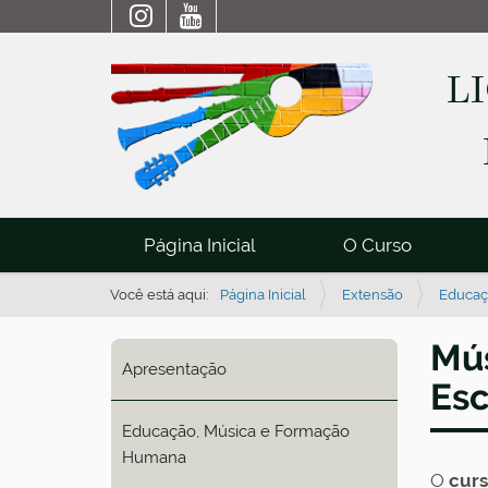
L
N
Página Inicial
O Curso
a
v
Você está aqui:
Página Inicial
Extensão
Educaç
e
Mús
g
Apresentação
a
Esc
ç
Educação, Música e Formação
ã
Humana
o
O
curs