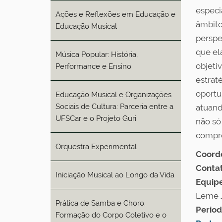
especi
Ações e Reflexões em Educação e
âmbito
Educação Musical
perspe
que el
Música Popular: História,
objeti
Performance e Ensino
estrat
oportu
Educação Musical e Organizações
Sociais de Cultura: Parceria entre a
atuand
UFSCar e o Projeto Guri
não só
compre
Orquestra Experimental
Coord
Contat
Iniciação Musical ao Longo da Vida
Equipe
Leme 
Prática de Samba e Choro:
Period
Formação do Corpo Coletivo e o