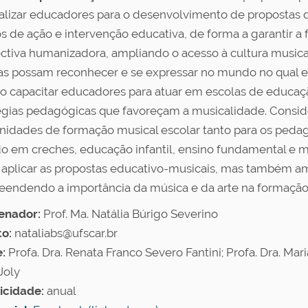
alizar educadores para o desenvolvimento de propostas 
s de ação e intervenção educativa, de forma a garantir a
ctiva humanizadora, ampliando o acesso à cultura musical
as possam reconhecer e se expressar no mundo no qual e
vo capacitar educadores para atuar em escolas de educaç
égias pedagógicas que favoreçam a musicalidade. Consi
nidades de formação musical escolar tanto para os peda
o em creches, educação infantil, ensino fundamental e m
 aplicar as propostas educativo-musicais, mas também amp
endendo a importância da música e da arte na formação
enador:
Prof. Ma. Natália Búrigo Severino
o:
nataliabs@ufscar.br
:
Profa. Dra. Renata Franco Severo Fantini; Profa. Dra. Mari
Joly
icidade:
anual